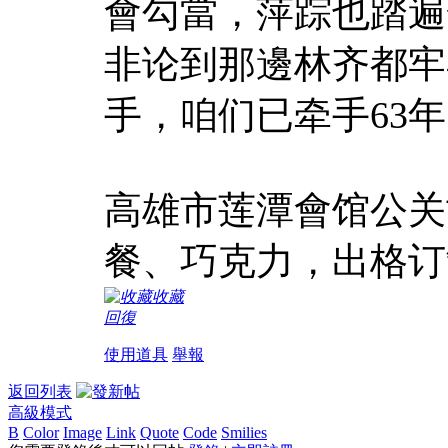
會勾當，萍踪也踏遍
非论到那邊林齐都牢
手，咱们已牵手63
高雄市莲潭會馆公关
餐、巧克力，出格订
收藏
回復
使用道具
舉報
返回列表
高級模式
B
Color
Image
Link
Quote
Code
Smilies