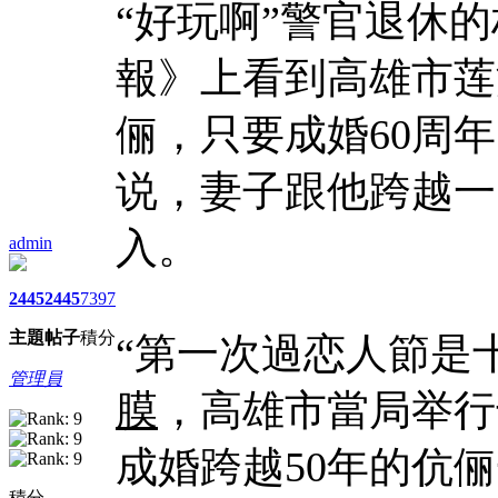
“好玩啊”警官退休
報》上看到高雄市莲
俪，只要成婚60周
说，妻子跟他跨越一
入。
admin
2445
2445
7397
主題
帖子
積分
“第一次過恋人節是
管理員
膜
，高雄市當局举行
成婚跨越50年的伉
積分