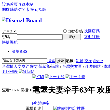
設為首頁
收藏本站
開啟輔助訪問
切換到窄版
找回密碼
自動登錄
密碼
立即註冊
登錄
快捷導航
論壇
BBS
搜索
熱搜:
活動
交友
discuz
搜索
台灣情人交友約會交流論壇
»
論壇
›
台灣交友區
›
伴遊網站
›
耄
返回列表
耄耋夫妻牵手63年 欢
查看:
1607
|
回復:
0
[複製鏈接]
電梯直達