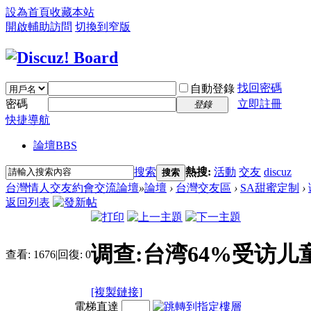
設為首頁
收藏本站
開啟輔助訪問
切換到窄版
找回密碼
自動登錄
密碼
立即註冊
登錄
快捷導航
論壇
BBS
搜索
熱搜:
活動
交友
discuz
搜索
台灣情人交友約會交流論壇
»
論壇
›
台灣交友區
›
SA甜蜜定制
›
返回列表
调查:台湾64%受访
查看:
1676
|
回復:
0
[複製鏈接]
電梯直達