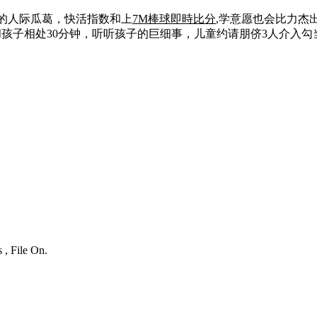
的人际瓜葛，快活指数和上
7M棒球即時比分
,学意愿也会比力杰
家和孩子相处30分钟，听听孩子的巨细事，儿童约请朋侪3人介入
 , File On.