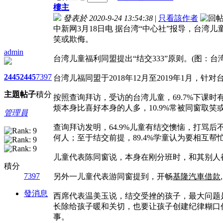
樓主
發表於 2020-9-24 13:54:38
|
只看該作者
中新网3月18日电 据台湾“中心社”报导，台湾
笑或欺侮。
admin
台湾儿童福利同盟提出“结交333”原则。(图：台湾
2445
2445
7397
台湾儿福同盟于2018年12月至2019年1月，
主題
帖子
積分
按照查询拜访，受访的台湾儿童，69.7%下课时有
烦本身比喜好本身的人多，10.9%常被同窗取笑
管理員
查询拜访发明，64.9%儿童有结交懊恼，打骂
何人；至于结交前提，89.4%学童认为要相互帮忙
儿童代表陈同窗说，本身在刚分班时，和其别人
積分
7397
另外一儿童代表游同窗提到，开畅
基隆汽車借款
發消息
西席代表温美玉说，结交受挫的孩子，最大问题是没
长除给孩子暖和关切，也要让孩子创建纪律糊口
事。