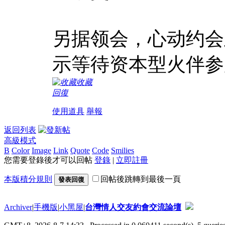
另据领会，心动约会此
示等待资本型火伴参
收藏
回復
使用道具
舉報
返回列表
高級模式
B
Color
Image
Link
Quote
Code
Smilies
您需要登錄後才可以回帖
登錄
|
立即註冊
本版積分規則
回帖後跳轉到最後一頁
發表回復
Archiver
|
手機版
|
小黑屋
|
台灣情人交友約會交流論壇