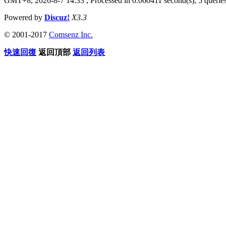
GMT+8, 2026-8-7 14:33
, Processed in 0.060411 second(s), 5 queries
Powered by
Discuz!
X3.3
© 2001-2017
Comsenz Inc.
快速回復
返回頂部
返回列表