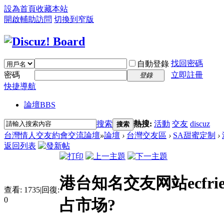
設為首頁
收藏本站
開啟輔助訪問
切換到窄版
找回密碼
自動登錄
密碼
立即註冊
登錄
快捷導航
論壇
BBS
搜索
熱搜:
活動
交友
discuz
搜索
台灣情人交友約會交流論壇
»
論壇
›
台灣交友區
›
SA甜蜜定制
›
返回列表
港台知名交友网站ecfr
查看:
1735
|
回復:
0
占市场?