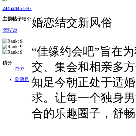
2445
2445
7397
婚恋结交新风俗
主題
帖子
積分
管理員
“佳缘约会吧”旨在
積分
交、集会和相亲多方
7397
知足今朝正处于适婚
發消息
求。让每一个独身男
合的乐趣圈子，舒畅