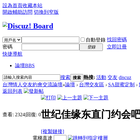
設為首頁
收藏本站
開啟輔助訪問
切換到窄版
找回密碼
自動登錄
密碼
立即註冊
登錄
快捷導航
論壇
BBS
搜索
熱搜:
活動
交友
discuz
搜索
台灣情人交友約會交流論壇
»
論壇
›
台灣交友區
›
SA甜蜜定制
›
返回列表
世纪佳缘东直门约会吧
查看:
2324
|
回復:
0
[複製鏈接]
電梯直達