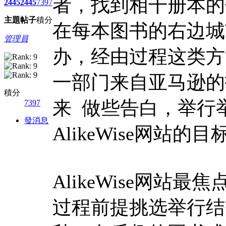
者，找到相干册本的
2445
2445
7397
主題
帖子
積分
在每本图书的右边城
管理員
办，经由过程这类方法
一部门来自亚马逊的
積分
来 做些告白，举行
7397
發消息
AlikeWise网站的
AlikeWise网
过程前提挑选举行结