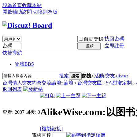
設為首頁
收藏本站
開啟輔助訪問
切換到窄版
找回密碼
自動登錄
密碼
立即註冊
登錄
快捷導航
論壇
BBS
搜索
熱搜:
活動
交友
discuz
搜索
台灣情人交友約會交流論壇
»
論壇
›
台灣交友區
›
SA甜蜜定制
›
返回列表
AlikeWise.com
查看:
2037
|
回復:
0
[複製鏈接]
電梯直達