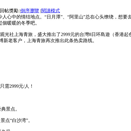
|
倒序瀏覽
|
閱讀模式
人心中的情结地点。“日月潭”、“阿里山”总在心头缭绕，想
过個暖暖的冬季吧。
观光社上海青旅，盛大推出了2999元的台灣8日环島遊（香港起
馈泛博新老客户，上海青旅再次推出此条热卖路线。
需2999元/人！
经典景点。
景点“白沙湾”。