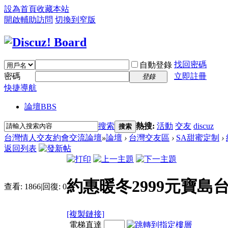
設為首頁
收藏本站
開啟輔助訪問
切換到窄版
找回密碼
自動登錄
密碼
立即註冊
登錄
快捷導航
論壇
BBS
搜索
熱搜:
活動
交友
discuz
搜索
台灣情人交友約會交流論壇
»
論壇
›
台灣交友區
›
SA甜蜜定制
›
返回列表
約惠暖冬2999元寶島
查看:
1866
|
回復:
0
[複製鏈接]
電梯直達