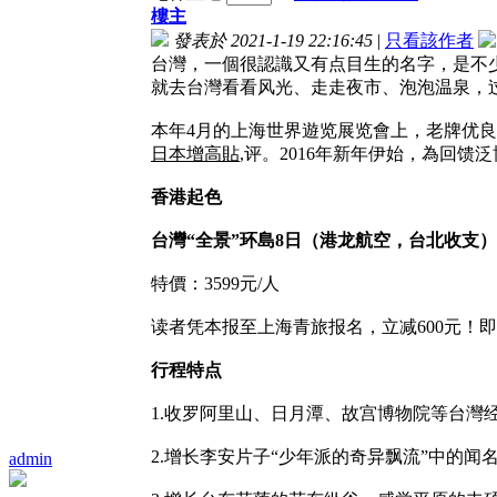
樓主
發表於 2021-1-19 22:16:45
|
只看該作者
台灣，一個很認識又有点目生的名字，是不少
就去台灣看看风光、走走夜市、泡泡温泉，
本年4月的上海世界遊览展览會上，老牌优良
日本增高貼
,评。2016年新年伊始，為回
香港起色
台灣“全景”环島8日（港龙航空，台北收支）
特價：3599元/人
读者凭本报至上海青旅报名，立减600元！即只
行程特点
1.收罗阿里山、日月潭、故宫博物院等台灣
2.增长李安片子“少年派的奇异飘流”中的闻名
admin