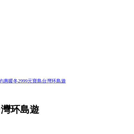
約惠暖冬2999元寶島台灣环島遊
台灣环島遊