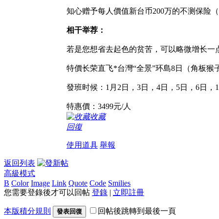
知心赠予每人價值新台币200万的不测保险
相干举荐：
若是您想省去起色的贫苦，可以略微增长一
特價长荣直飞*台灣“全景”环島8日（角板
發班时候：1月2日，3日，4日，5日，6日，1
特惠價：3499元/人
收藏
回復
使用道具
舉報
返回列表
高級模式
B
Color
Image
Link
Quote
Code
Smilies
您需要登錄後才可以回帖
登錄
|
立即註冊
本版積分規則
回帖後跳轉到最後一頁
發表回復