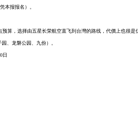
（凭本报报名）。
点预算，选择由五星长荣航空直飞到台灣的路线，代價上也很是
猴子园、龙磐公园、九份）。
0日