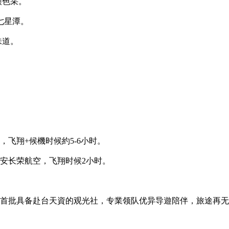
硕色采。
七星潭。
味道。
，飞翔+候機时候約5-6小时。
平安长荣航空，飞翔时候2小时。
社，首批具备赴台天資的观光社，专業领队优异导遊陪伴，旅途再