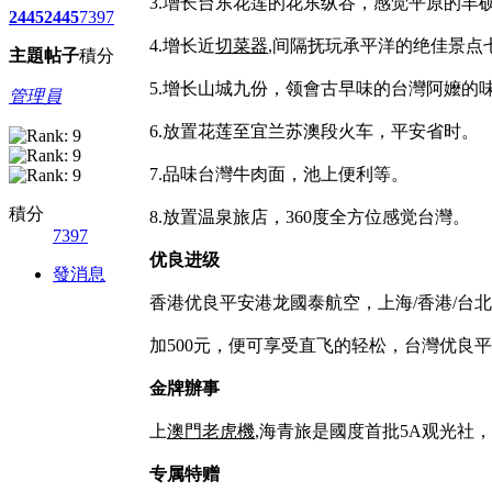
3.增长台东花莲的花东纵谷，感觉平原的丰
2445
2445
7397
4.增长近
切菜器
,间隔抚玩承平洋的绝佳景点
主題
帖子
積分
5.增长山城九份，领會古早味的台灣阿嬤的
管理員
6.放置花莲至宜兰苏澳段火车，平安省时。
7.品味台灣牛肉面，池上便利等。
積分
8.放置温泉旅店，360度全方位感觉台灣。
7397
优良进级
發消息
香港优良平安港龙國泰航空，上海/香港/台北
加500元，便可享受直飞的轻松，台灣优良
金牌辦事
上
澳門老虎機
,海青旅是國度首批5A观光
专属特赠